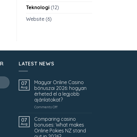
Teknologi
(12)
Website
(6)
ER
LATEST NEWS
Magyar Online Casino
07
Aug
bónuszai 2026: hogyan
érheted el a legjobb
ajánlatokat?
on
Comments Off
Magyar
Online
Comparing casino
07
Casino
Aug
bonuses: What makes
bónuszai
Online Pokies NZ stand
2026:
out in 2026?