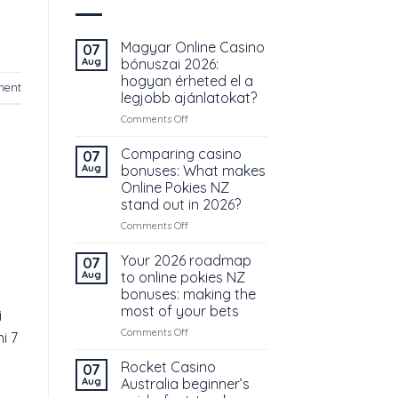
Magyar Online Casino
07
Aug
bónuszai 2026:
hogyan érheted el a
ment
legjobb ajánlatokat?
on
Comments Off
Magyar
Online
Comparing casino
07
Casino
Aug
bonuses: What makes
bónuszai
Online Pokies NZ
2026:
stand out in 2026?
hogyan
érheted
on
Comments Off
el
Comparing
a
casino
Your 2026 roadmap
07
legjobb
bonuses:
Aug
to online pokies NZ
ajánlatokat?
What
bonuses: making the
makes
most of your bets
i
Online
Pokies
on
Comments Off
i 7
NZ
Your
stand
2026
Rocket Casino
07
out
roadmap
Aug
Australia beginner’s
in
to