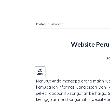
Posted in
Teknologi
Website Peru
P
20
Jan
Menurut Anda mengapa orang makin rutin
kemudahan informasi yang dicari. Dan jik
sekecil apapun itu sangatlah berharga. S
keunggulan membangun situs website per